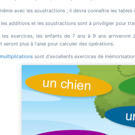
 même avec les soustractions ; il devra connaître les table
 les additions et les soustractions sont à priviligier pour tra
 les exercices, les enfants de 7 ans à 9 ans arriveront à
t seront plus à l'aise pour calculer des opérations.
multiplications
sont d'excellents exercices de mémorisation